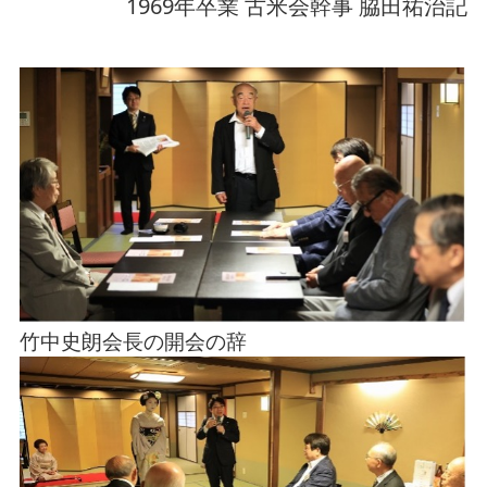
1969年卒業 古米会幹事 脇田祐治記
竹中史朗会長の開会の辞