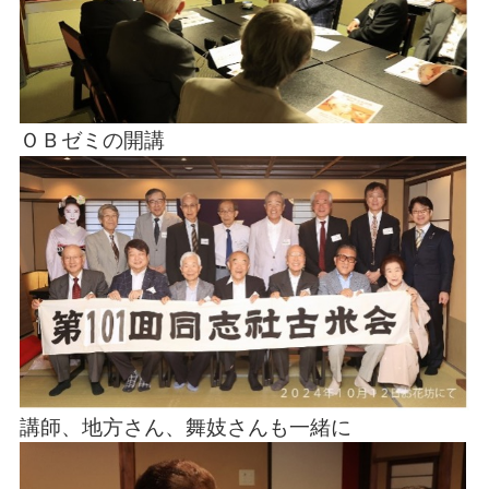
ＯＢゼミの開講
講師、
地方
さん、舞妓さんも一緒に